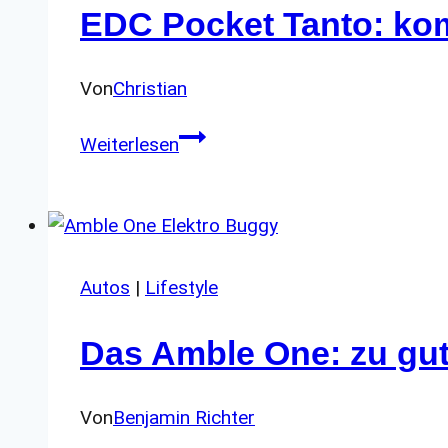
EDC Pocket Tanto: ko
1
Funktion
Von
Christian
EDC
Weiterlesen
Pocket
Tanto:
kompaktes
Taschenmesser
mit
Autos
|
Lifestyle
3
Das Amble One: zu gut 
cm
Klinge
Von
Benjamin Richter