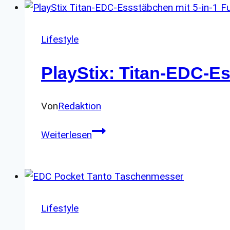
Lifestyle
PlayStix: Titan-EDC-Es
Von
Redaktion
PlayStix:
Weiterlesen
Titan-
EDC-
Essstäbchen
mit
5-
Lifestyle
in-