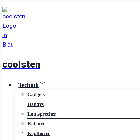
Zum
Inhalt
springen
coolsten
Technik
Gadgets
Handys
Lautsprecher
Roboter
Kopfhörer