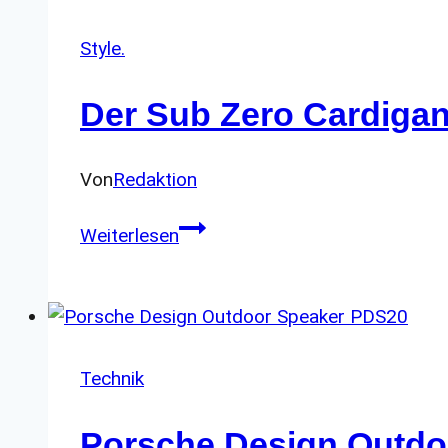
V2
–
Style.
ultimative
Der Sub Zero Cardigan
Outdoor
Hut
Von
Redaktion
Der
Weiterlesen
Sub
Zero
Cardigan
von
Vollebak
Technik
für
Porsche Design Outdoo
Outdoor-