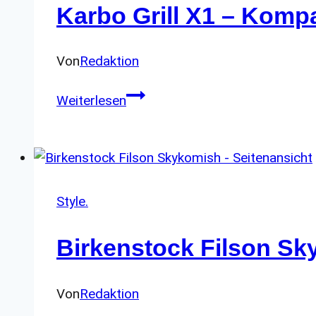
Karbo Grill X1 – Kompa
Von
Redaktion
Karbo
Weiterlesen
Grill
X1
–
Kompakter
Gasgrill
Style.
für
Birkenstock Filson S
die
mobile
Outdoor-
Von
Redaktion
Küche