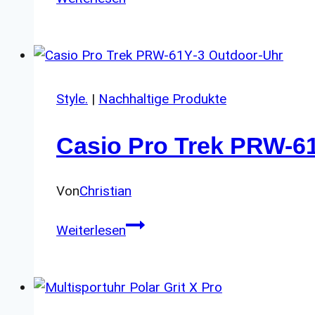
Falcon:
smarte
Outdoor
GPS-
SmartWatch
Style.
|
Nachhaltige Produkte
Casio Pro Trek PRW-61
Von
Christian
Casio
Weiterlesen
Pro
Trek
PRW-
61