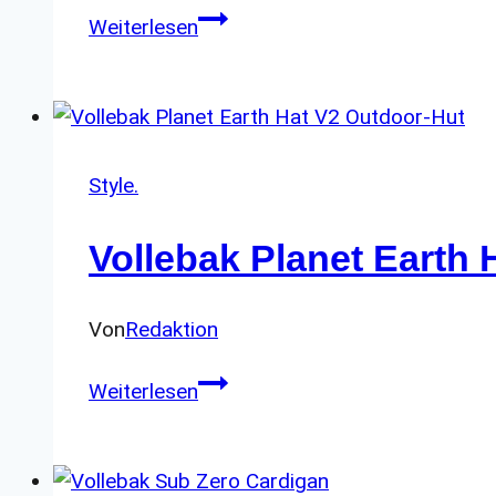
Birkenstock
Weiterlesen
Filson
Skykomish:
Robuste
Outdoor-
Schuhe
Style.
Vollebak Planet Earth 
Von
Redaktion
Vollebak
Weiterlesen
Planet
Earth
Hat