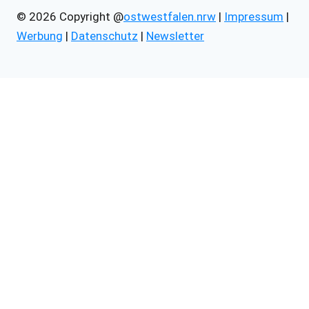
© 2026 Copyright @
ostwestfalen.nrw
|
Impressum
|
Werbung
|
Datenschutz
|
Newsletter
Untermenü
Technik
umschalten
Gadgets
Handys
Lautsprecher
Roboter
Kopfhörer
Kameras
SmartWatch
Spielekonsolen
Plattenspieler
Untermenü
Mobilität
umschalten