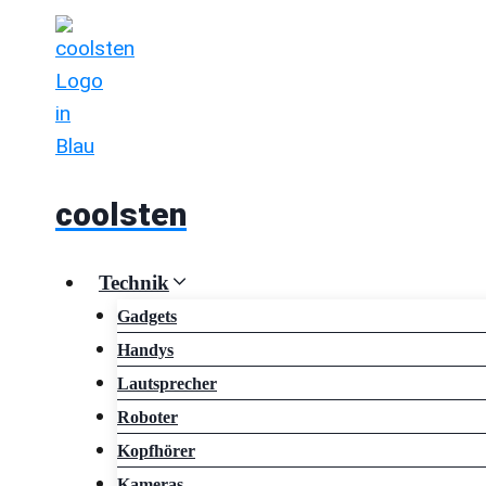
Zum
Inhalt
springen
coolsten
Technik
Gadgets
Handys
Lautsprecher
Roboter
Kopfhörer
Kameras