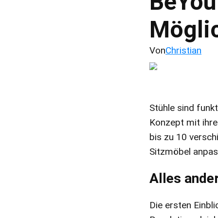
BeYou 
Möglic
Von
Christian
Stühle sind funk
Konzept mit ih
bis zu 10 versch
Sitzmöbel anpass
Alles ander
Die ersten Einbl