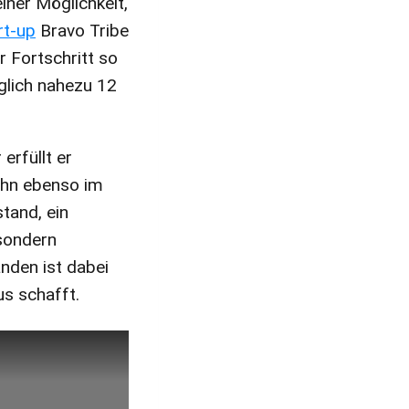
einer Möglichkeit,
rt-up
Bravo Tribe
r Fortschritt so
glich nahezu 12
erfüllt er
ihn ebenso im
tand, ein
 sondern
nden ist dabei
us schafft.