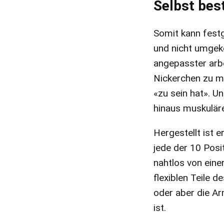
Selbst bes
Somit kann fest
und nicht umgeke
angepasster arbe
Nickerchen zu mac
«zu sein hat». U
hinaus muskulär
Hergestellt ist e
jede der 10 Posi
nahtlos von eine
flexiblen Teile d
oder aber die Ar
ist.