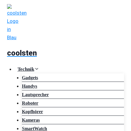
Zum
Inhalt
springen
coolsten
Technik
Gadgets
Handys
Lautsprecher
Roboter
Kopfhörer
Kameras
SmartWatch