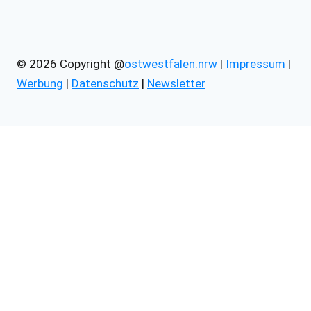
© 2026 Copyright @
ostwestfalen.nrw
|
Impressum
|
Werbung
|
Datenschutz
|
Newsletter
Untermenü
Technik
umschalten
Gadgets
Handys
Lautsprecher
Roboter
Kopfhörer
Kameras
SmartWatch
Spielekonsolen